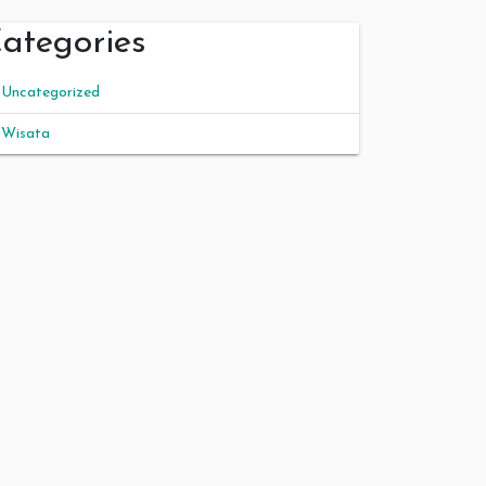
ategories
Uncategorized
Wisata