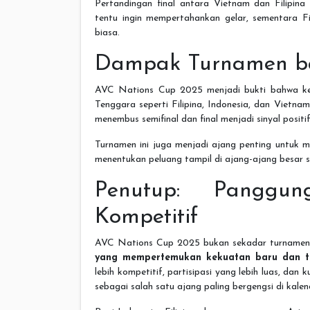
Pertandingan final antara Vietnam dan Filipina
tentu ingin mempertahankan gelar, sementara F
biasa.
Dampak Turnamen ba
AVC Nations Cup 2025 menjadi bukti bahwa kek
Tenggara seperti Filipina, Indonesia, dan Vietn
menembus semifinal dan final menjadi sinyal positi
Turnamen ini juga menjadi ajang penting untuk
menentukan peluang tampil di ajang-ajang besar 
Penutup: Pangg
Kompetitif
AVC Nations Cup 2025 bukan sekadar turnamen r
yang mempertemukan kekuatan baru dan tr
lebih kompetitif, partisipasi yang lebih luas, dan
sebagai salah satu ajang paling bergengsi di kalend