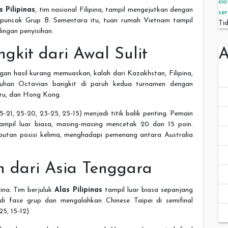
slo
s Pilipinas
, tim nasional Filipina, tampil mengejutkan dengan
ser
puncak Grup B. Sementara itu, tuan rumah Vietnam tampil
Ti
ingan penyisihan.
gkit dari Awal Sulit
A
gan hasil kurang memuaskan, kalah dari Kazakhstan, Filipina,
suhan Octavian bangkit di paruh kedua turnamen dengan
ru, dan Hong Kong.
1, 25-20, 23-25, 25-15) menjadi titik balik penting. Pemain
mpil luar biasa, masing-masing mencetak 20 dan 15 poin.
rebutan posisi kelima, menghadapi pemenang antara Australia
an dari Asia Tenggara
pina. Tim berjuluk
Alas Pilipinas
tampil luar biasa sepanjang
 fase grup dan mengalahkan Chinese Taipei di semifinal
5, 15-12).