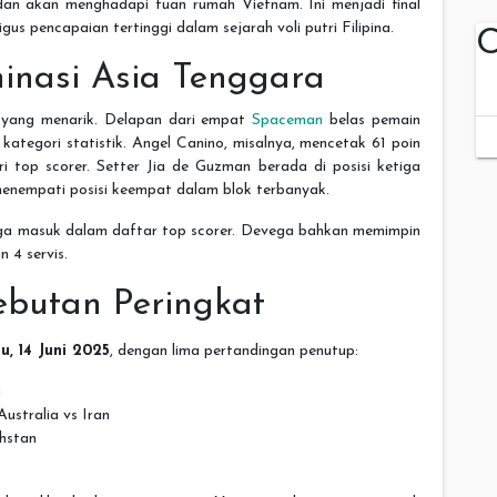
 dan akan menghadapi tuan rumah Vietnam. Ini menjadi final
s pencapaian tertinggi dalam sejarah voli putri Filipina.
C
minasi Asia Tenggara
du yang menarik. Delapan dari empat
Spaceman
belas pemain
kategori statistik. Angel Canino, misalnya, mencetak 61 poin
 top scorer. Setter Jia de Guzman berada di posisi ketiga
menempati posisi keempat dalam blok terbanyak.
ga masuk dalam daftar top scorer. Devega bahkan memimpin
n 4 servis.
ebutan Peringkat
u, 14 Juni 2025
, dengan lima pertandingan penutup:
a
ustralia vs Iran
khstan