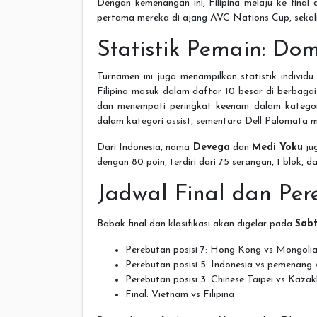
Dengan kemenangan ini, Filipina melaju ke final
pertama mereka di ajang AVC Nations Cup, sekaligu
Statistik Pemain: Do
Turnamen ini juga menampilkan statistik indivi
Filipina masuk dalam daftar 10 besar di berbagai 
dan menempati peringkat keenam dalam kategori
dalam kategori assist, sementara Dell Palomata 
Dari Indonesia, nama
Devega
dan
Medi Yoku
ju
dengan 80 poin, terdiri dari 75 serangan, 1 blok, da
Jadwal Final dan Per
Babak final dan klasifikasi akan digelar pada
Sabt
Perebutan posisi 7: Hong Kong vs Mongoli
Perebutan posisi 5: Indonesia vs pemenang A
Perebutan posisi 3: Chinese Taipei vs Kaza
Final: Vietnam vs Filipina