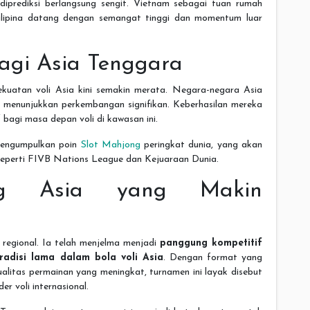
 diprediksi berlangsung sengit. Vietnam sebagai tuan rumah
ilipina datang dengan semangat tinggi dan momentum luar
gi Asia Tenggara
uatan voli Asia kini semakin merata. Negara-negara Asia
am menunjukkan perkembangan signifikan. Keberhasilan mereka
f bagi masa depan voli di kawasan ini.
 mengumpulkan poin
Slot Mahjong
peringkat dunia, yang akan
seperti FIVB Nations League dan Kejuaraan Dunia.
ung Asia yang Makin
egional. Ia telah menjelma menjadi
panggung kompetitif
adisi lama dalam bola voli Asia
. Dengan format yang
 kualitas permainan yang meningkat, turnamen ini layak disebut
er voli internasional.