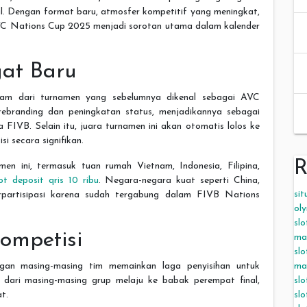
tal. Dengan format baru, atmosfer kompetitif yang meningkat,
 AVC Nations Cup 2025 menjadi sorotan utama dalam kalender
at Baru
am dari turnamen yang sebelumnya dikenal sebagai AVC
rebranding dan peningkatan status, menjadikannya sebagai
 FIVB. Selain itu, juara turnamen ini akan otomatis lolos ke
i secara signifikan.
R
n ini, termasuk tuan rumah Vietnam, Indonesia, Filipina,
lot deposit qris 10 ribu
. Negara-negara kuat seperti China,
sit
rpartisipasi karena sudah tergabung dalam FIVB Nations
ol
slo
ompetisi
ma
slo
gan masing-masing tim memainkan laga penyisihan untuk
ma
 dari masing-masing grup melaju ke babak perempat final,
slo
t.
slo