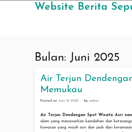
Skip to content
Website Berita Sep
Bulan:
Juni 2025
Air Terjun Dendengan
Memukau
Posted on
Juni 19, 2025
by
admin
Air Terjun Dendengan Spot Wisata Asri n
alam yang menawarkan keindahan dan ketenangan
kawasan yang masih asri dan jauh dari keramaian,