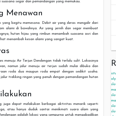
ti suasana segar dan pemandangan yang memukau.
ng Menawan
 yang begitu memesona. Debit air yang deras mengalir dari
lam alami di bawahnya. Air yang jernih dan segar membuat
ilingnya, hutan hijau yang rimbun menambah suasana asri dan
rlihat menambah kesan alami yang sangat kuat.
tas
 menuju Air Terjun Dendengan tidak terlalu sulit. Lokasinya
R
n, namun jalur menuju air terjun sudah mulai dibuka dan
daraan roda dua maupun roda empat dengan sedikit usaha.
sit
i jalur trekking ringan yang penuh dengan pemandangan hutan
ol
slo
ma
Dilakukan
slo
ma
ng juga dapat melakukan berbagai aktivitas menarik seperti
slo
arga, atau hanya duduk santai menikmati suara alam yang
slo
n Dendengan adalah lokasi yang sempurna untuk mengabadikan