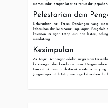
momen indah dengan latar air terjun dan pepohon
Pelestarian dan Peng
Keberadaan Air Terjun Dendengan yang masi
kebersihan dan kelestarian lingkungan. Pengelol
kawasan ini agar tetap asri dan lestari, sehin
mendatang.
Kesimpulan
Air Terjun Dendengan adalah surga alam tersembun
ketenangan dan keindahan alam. Dengan udara
tempat ini menjadi destinasi wisata alam yang
Jangan lupa untuk tetap menjaga kebersihan dan k