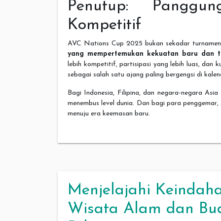
Penutup: Pangg
Kompetitif
AVC Nations Cup 2025 bukan sekadar turnamen r
yang mempertemukan kekuatan baru dan tr
lebih kompetitif, partisipasi yang lebih luas, dan
sebagai salah satu ajang paling bergengsi di kalend
Bagi Indonesia, Filipina, dan negara-negara Asia
menembus level dunia. Dan bagi para penggemar,
menuju era keemasan baru.
Menjelajahi Keindaha
Wisata Alam dan Bu