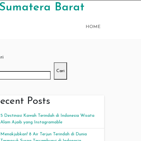
 Sumatera Barat
HOME
ri
Cari
ecent Posts
5 Destinasi Kawah Terindah di Indonesia Wisata
Alam Ajaib yang Instagramable
Menakjubkan! 8 Air Terjun Terindah di Dunia
Termasuk Surga Tersembunyi di Indonesia