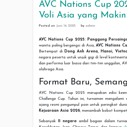
AVC Nations Cup 202
Voli Asia yang Makin
Posted on
Juni 14, 2025
by
admin
AVC Nations Cup 2025: Panggung Persainga
wanita paling bergengsi di Asia,
AVC Nations C
Bertempat di
Dong Anh Arena, Hanoi, Vietn
negara peserta untuk unjuk gigi di level kontinen
dan performa luar biasa dari tim-tim unggulan,
olahraga Asia.
Format Baru, Semang
AVC Nations Cup 2025 merupakan edisi keen
Challenge Cup. Tahun ini, turnamen mengalami 
ajang resmi pengumpul poin untuk peringkat dunia
Kejuaraan Asia 2026
, menambah bobot kompetis
Sebanyak
11 negara
ambil bagian dalam turname